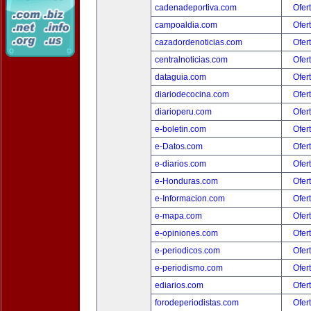
cadenadeportiva.com
Ofer
campoaldia.com
Ofer
cazadordenoticias.com
Ofer
centralnoticias.com
Ofer
dataguia.com
Ofer
diariodecocina.com
Ofer
diarioperu.com
Ofer
e-boletin.com
Ofer
e-Datos.com
Ofer
e-diarios.com
Ofer
e-Honduras.com
Ofer
e-Informacion.com
Ofer
e-mapa.com
Ofer
e-opiniones.com
Ofer
e-periodicos.com
Ofer
e-periodismo.com
Ofer
ediarios.com
Ofer
forodeperiodistas.com
Ofer