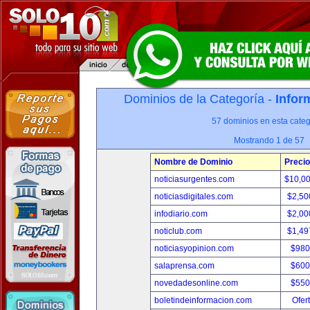
Dominios de la Categoría -
Infor
57 dominios en esta categ
Mostrando 1 de 57
Nombre de Dominio
Precio
noticiasurgentes.com
$10,0
noticiasdigitales.com
$2,50
infodiario.com
$2,00
noticlub.com
$1,49
noticiasyopinion.com
$980
salaprensa.com
$600
novedadesonline.com
$550
boletindeinformacion.com
Ofer