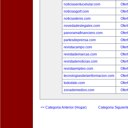
noticiasentucelular.com
Ofer
noticiasgolf.com
Ofer
noticiastenis.com
Ofer
novedadeslegales.com
Ofer
panoramafinanciero.com
Ofer
partesdeprensa.com
Ofer
revistacampo.com
Ofer
revistademarcas.com
Ofer
revistadenoticias.com
Ofer
revistaempleo.com
Ofer
tecnologiasdelainformacion.com
Ofer
tododato.com
Ofer
zonademedios.com
Ofer
<< Categoria Anterior (Hogar)
Categoria Siguient