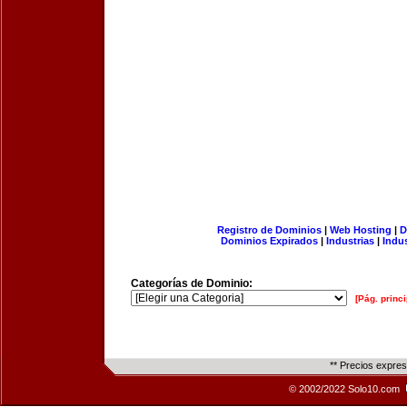
Registro de Dominios
|
Web Hosting
|
D
Dominios Expirados
|
Industrias
|
Indu
Categorías de Dominio:
[Pág. princi
** Precios expre
© 2002/2022 Solo10.com