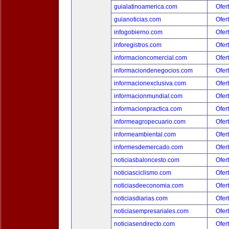
guialatinoamerica.com
Ofer
guianoticias.com
Ofer
infogobierno.com
Ofer
inforegistros.com
Ofer
informacioncomercial.com
Ofer
informaciondenegocios.com
Ofer
informacionexclusiva.com
Ofer
informacionmundial.com
Ofer
informacionpractica.com
Ofer
informeagropecuario.com
Ofer
informeambiental.com
Ofer
informesdemercado.com
Ofer
noticiasbaloncesto.com
Ofer
noticiasciclismo.com
Ofer
noticiasdeeconomia.com
Ofer
noticiasdiarias.com
Ofer
noticiasempresariales.com
Ofer
noticiasendirecto.com
Ofer