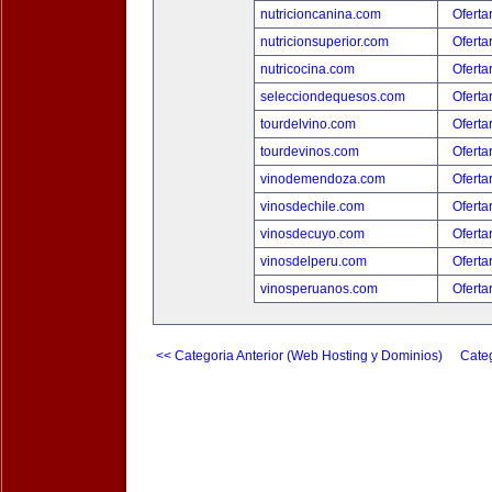
nutricioncanina.com
Oferta
nutricionsuperior.com
Oferta
nutricocina.com
Oferta
selecciondequesos.com
Oferta
tourdelvino.com
Oferta
tourdevinos.com
Oferta
vinodemendoza.com
Oferta
vinosdechile.com
Oferta
vinosdecuyo.com
Oferta
vinosdelperu.com
Oferta
vinosperuanos.com
Oferta
<< Categoria Anterior (Web Hosting y Dominios)
Categ