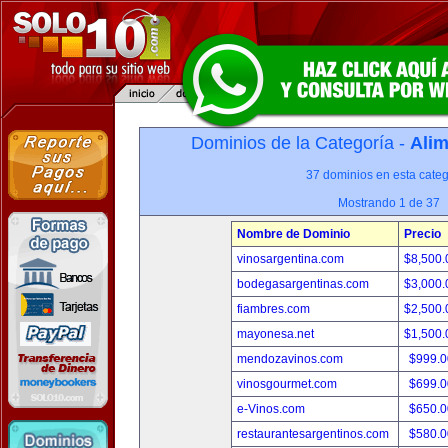
Dominios de la Categoría -
Alim
37 dominios en esta categ
Mostrando 1 de 37
Nombre de Dominio
Precio
vinosargentina.com
$8,500
bodegasargentinas.com
$3,000
fiambres.com
$2,500
mayonesa.net
$1,500
mendozavinos.com
$999.
vinosgourmet.com
$699.
e-Vinos.com
$650.
restaurantesargentinos.com
$580.