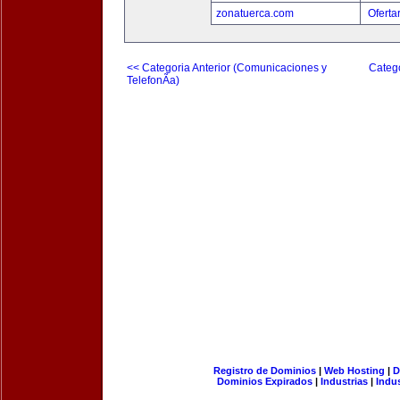
zonatuerca.com
Oferta
<< Categoria Anterior (Comunicaciones y
Catego
TelefonÃ­a)
Registro de Dominios
|
Web Hosting
|
D
Dominios Expirados
|
Industrias
|
Indu