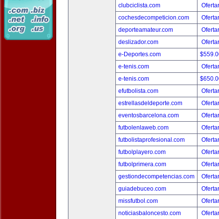
clubciclista.com
Oferta
cochesdecompeticion.com
Oferta
deporteamateur.com
Oferta
deslizador.com
Oferta
e-Deportes.com
$559.
e-tenis.com
Oferta
e-tenis.com
$650.
efutbolista.com
Oferta
estrellasdeldeporte.com
Oferta
eventosbarcelona.com
Oferta
futbolenlaweb.com
Oferta
futbolistaprofesional.com
Oferta
futbolplayero.com
Oferta
futbolprimera.com
Oferta
gestiondecompetencias.com
Oferta
guiadebuceo.com
Oferta
missfutbol.com
Oferta
noticiasbaloncesto.com
Oferta