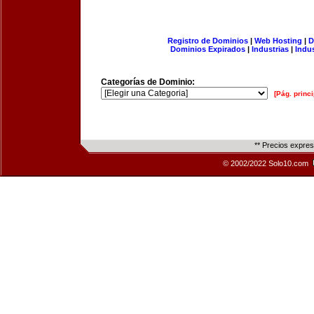
Registro de Dominios
|
Web Hosting
|
D
Dominios Expirados
|
Industrias
|
Indu
Categorías de Dominio:
[Pág. princi
** Precios expre
© 2002/2022 Solo10.com