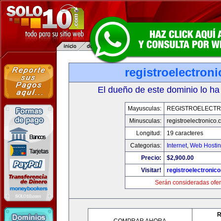
registroelectron
El dueño de este dominio lo ha
Mayusculas:
REGISTROELECTR
Minusculas:
registroelectronico
Longitud:
19 caracteres
Categorias:
Internet
,
Web Hostin
Precio:
$2,900.00
Visitar!
registroelectronic
Serán consideradas ofer
R