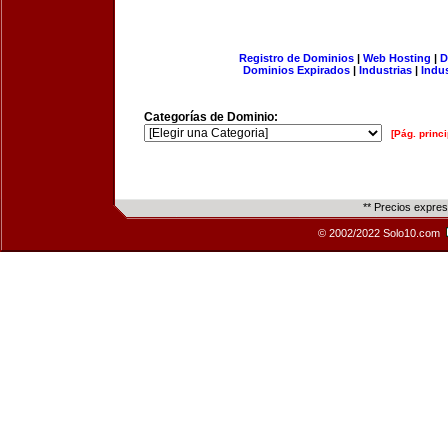
Registro de Dominios
|
Web Hosting
|
D
Dominios Expirados
|
Industrias
|
Indu
Categorías de Dominio:
[Pág. princi
** Precios expre
© 2002/2022 Solo10.com