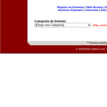
Registro de Dominios
|
Web Hosting
|
D
Dominios Expirados
|
Industrias
|
Indu
Categorías de Dominio:
[Pág. princi
** Precios expre
© 2002/2022 Solo10.com