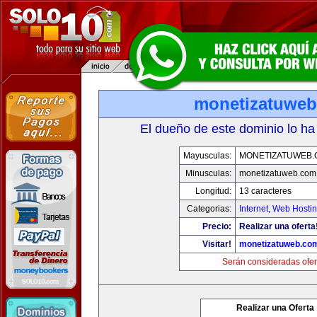
monetizatuwe
El dueño de este dominio lo ha
Mayusculas:
MONETIZATUWEB
Minusculas:
monetizatuweb.com
Longitud:
13 caracteres
Categorias:
Internet
,
Web Hostin
Precio:
Realizar una oferta
Visitar!
monetizatuweb.co
Serán consideradas ofer
Realizar una Oferta