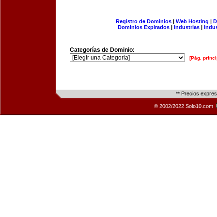
Registro de Dominios
|
Web Hosting
|
D
Dominios Expirados
|
Industrias
|
Indu
Categorías de Dominio:
[Pág. princi
** Precios expre
© 2002/2022 Solo10.com