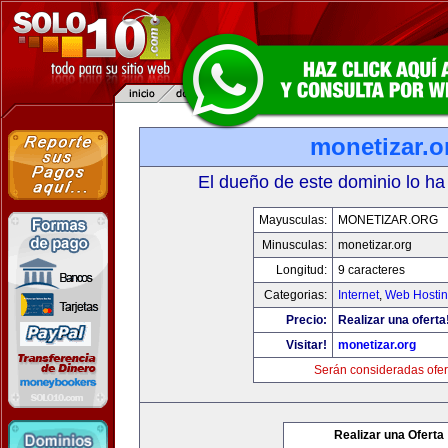
monetizar.o
El dueño de este dominio lo ha
Mayusculas:
MONETIZAR.ORG
Minusculas:
monetizar.org
Longitud:
9 caracteres
Categorias:
Internet
,
Web Hostin
Precio:
Realizar una oferta
Visitar!
monetizar.org
Serán consideradas ofer
Realizar una Oferta