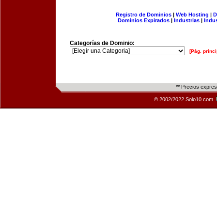
Registro de Dominios
|
Web Hosting
|
D
Dominios Expirados
|
Industrias
|
Indu
Categorías de Dominio:
[Pág. princi
** Precios expre
© 2002/2022 Solo10.com