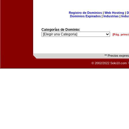
Registro de Dominios
|
Web Hosting
|
D
Dominios Expirados
|
Industrias
|
Indu
Categorías de Dominio:
[Pág. princi
** Precios expre
© 2002/2022 Solo10.com