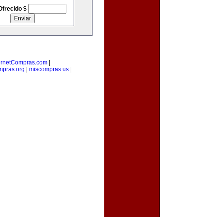
Ofrecido $
ernetCompras.com
|
mpras.org
|
miscompras.us
|