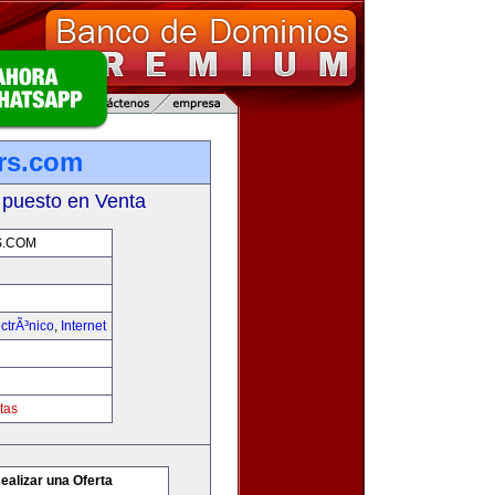
rs.com
 puesto en Venta
S.COM
ctrÃ³nico
,
Internet
tas
ealizar una Oferta