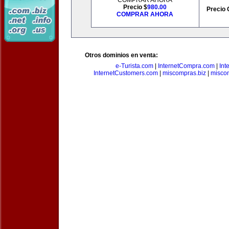
COMPRAR AHORA
Precio $
980.00
Precio 
COMPRAR AHORA
Otros dominios en venta:
e-Turista.com
|
InternetCompra.com
|
Int
InternetCustomers.com
|
miscompras.biz
|
misco