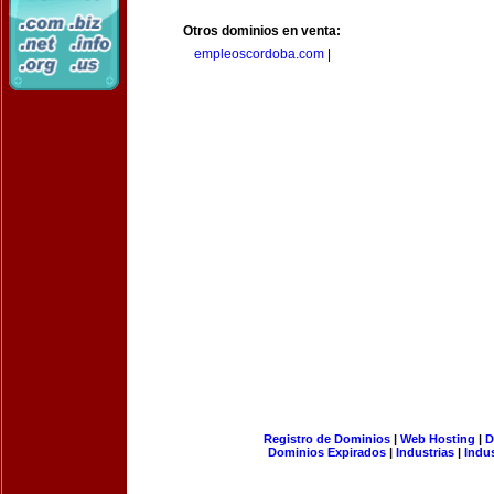
Otros dominios en venta:
empleoscordoba.com
|
Registro de Dominios
|
Web Hosting
|
D
Dominios Expirados
|
Industrias
|
Indu