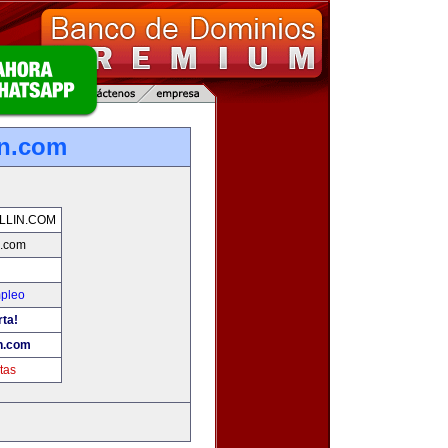
in.com
LLIN.COM
n.com
mpleo
rta!
n.com
tas