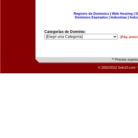
Registro de Dominios
|
Web Hosting
|
D
Dominios Expirados
|
Industrias
|
Indu
Categorías de Dominio:
[Pág. princi
** Precios expre
© 2002/2022 Solo10.com