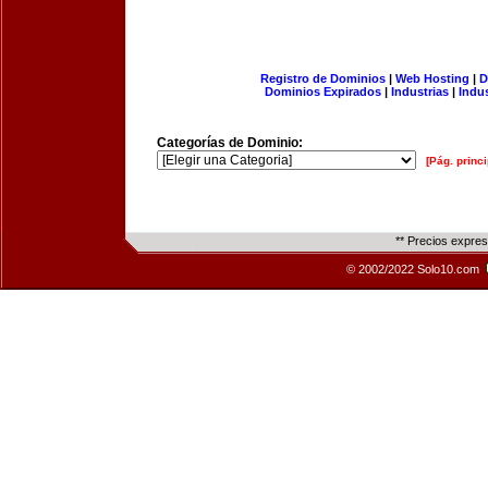
Registro de Dominios
|
Web Hosting
|
D
Dominios Expirados
|
Industrias
|
Indu
Categorías de Dominio:
[Pág. princi
** Precios expre
© 2002/2022 Solo10.com