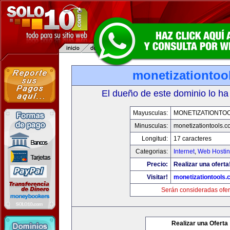
monetizationtoo
El dueño de este dominio lo ha
Mayusculas:
MONETIZATIONTO
Minusculas:
monetizationtools.
Longitud:
17 caracteres
Categorias:
Internet
,
Web Hostin
Precio:
Realizar una oferta
Visitar!
monetizationtools
Serán consideradas ofer
Realizar una Oferta