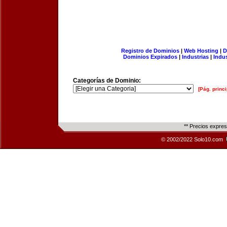
Registro de Dominios
|
Web Hosting
|
D
Dominios Expirados
|
Industrias
|
Indu
Categorías de Dominio:
[Pág. princi
** Precios expre
© 2002/2022 Solo10.com