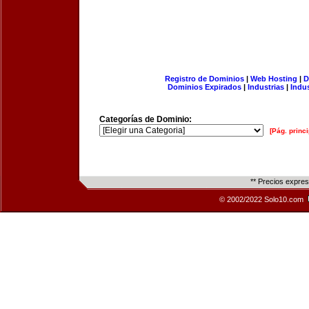
Registro de Dominios
|
Web Hosting
|
D
Dominios Expirados
|
Industrias
|
Indu
Categorías de Dominio:
[Pág. princi
** Precios expre
© 2002/2022 Solo10.com