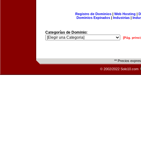
Registro de Dominios
|
Web Hosting
|
D
Dominios Expirados
|
Industrias
|
Indu
Categorías de Dominio:
[Pág. princi
** Precios expre
© 2002/2022 Solo10.com