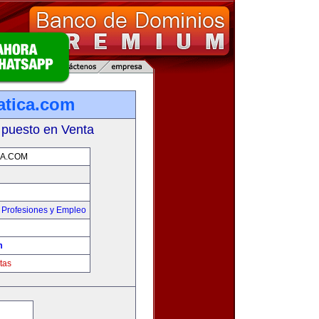
atica.com
 puesto en Venta
CA.COM
,
Profesiones y Empleo
m
tas