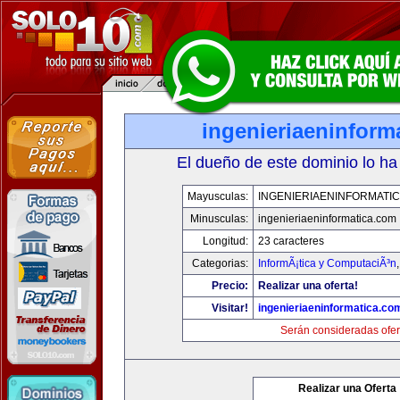
ingenieriaeninform
El dueño de este dominio lo ha
Mayusculas:
INGENIERIAENINFORMATI
Minusculas:
ingenieriaeninformatica.com
Longitud:
23 caracteres
Categorias:
InformÃ¡tica y ComputaciÃ³n
Precio:
Realizar una oferta!
Visitar!
ingenieriaeninformatica.co
Serán consideradas ofer
Realizar una Oferta