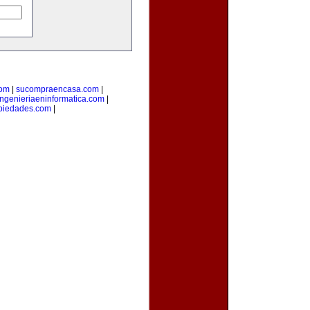
com
|
sucompraencasa.com
|
ingenieriaeninformatica.com
|
opiedades.com
|