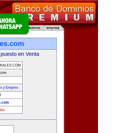
les.com
 puesto en Venta
NALES.COM
.com
es y Empleo
!
s.com
tas