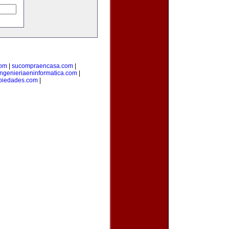
com
|
sucompraencasa.com
|
ingenieriaeninformatica.com
|
opiedades.com
|