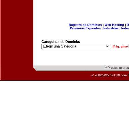
Registro de Dominios
|
Web Hosting
|
D
Dominios Expirados
|
Industrias
|
Indu
Categorías de Dominio:
[Pág. princi
** Precios expre
© 2002/2022 Solo10.com