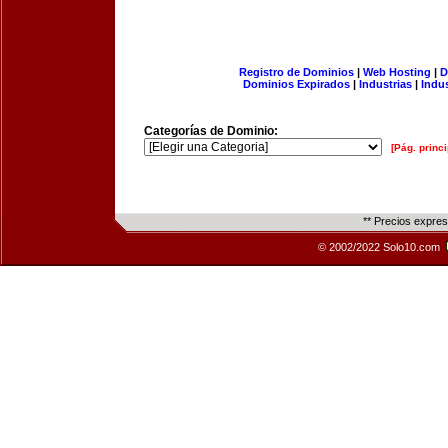
Registro de Dominios
|
Web Hosting
|
D
Dominios Expirados
|
Industrias
|
Indu
Categorías de Dominio:
[Pág. princi
** Precios expre
© 2002/2022 Solo10.com