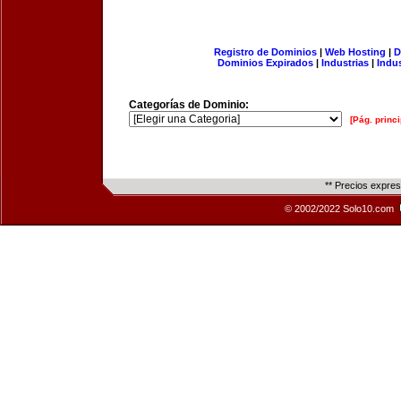
Registro de Dominios
|
Web Hosting
|
D
Dominios Expirados
|
Industrias
|
Indu
Categorías de Dominio:
[Pág. princi
** Precios expre
© 2002/2022 Solo10.com