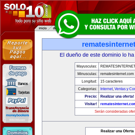
rematesinterne
El dueño de este dominio lo ha
Mayusculas:
REMATESINTERNE
Minusculas:
rematesinternet.com
Longitud:
15 caracteres
Categorias:
Internet
,
Ventas y Co
Precio:
Realizar una oferta!
Visitar!
rematesinternet.co
Serán consideradas ofer
Realizar una Oferta