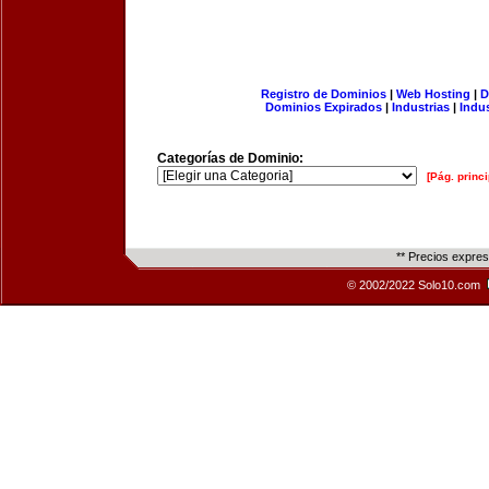
Registro de Dominios
|
Web Hosting
|
D
Dominios Expirados
|
Industrias
|
Indu
Categorías de Dominio:
[Pág. princi
** Precios expre
© 2002/2022 Solo10.com