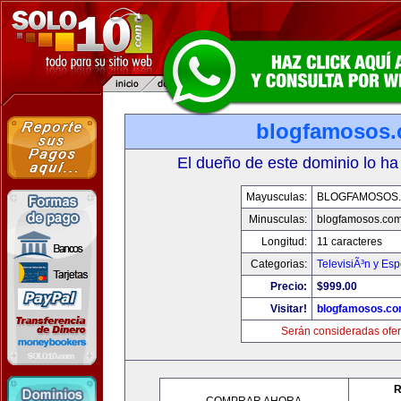
blogfamosos
El dueño de este dominio lo ha
Mayusculas:
BLOGFAMOSOS
Minusculas:
blogfamosos.co
Longitud:
11 caracteres
Categorias:
TelevisiÃ³n y Esp
Precio:
$999.00
Visitar!
blogfamosos.c
Serán consideradas ofer
R