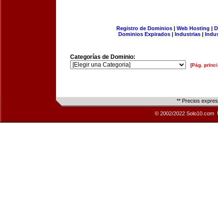
Registro de Dominios
|
Web Hosting
|
D
Dominios Expirados
|
Industrias
|
Indu
Categorías de Dominio:
[Pág. princi
** Precios expre
© 2002/2022 Solo10.com