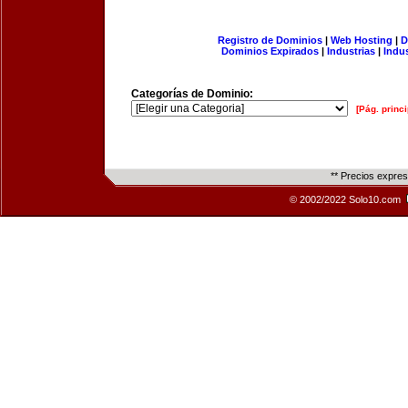
Registro de Dominios
|
Web Hosting
|
D
Dominios Expirados
|
Industrias
|
Indu
Categorías de Dominio:
[Pág. princi
** Precios expre
© 2002/2022 Solo10.com