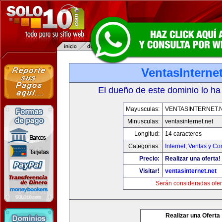
VentasInternet
El dueño de este dominio lo ha
Mayusculas:
VENTASINTERNET.
Minusculas:
ventasinternet.net
Longitud:
14 caracteres
Categorias:
Internet
,
Ventas y Co
Precio:
Realizar una oferta!
Visitar!
ventasinternet.net
Serán consideradas ofer
Realizar una Oferta