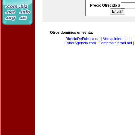
Precio Ofrecido $
Otros dominios en venta:
DirectoDeFabrica.net
|
VentasInternet.net
CyberAgencia.com
|
ComprasInternet.net
|