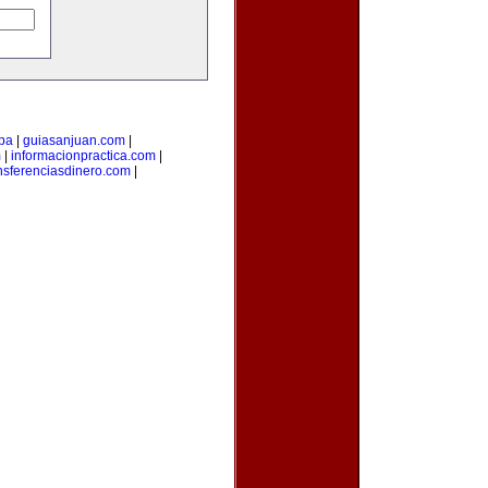
pa
|
guiasanjuan.com
|
m
|
informacionpractica.com
|
nsferenciasdinero.com
|