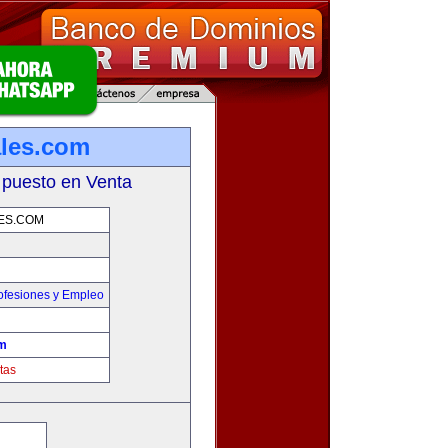
ales.com
 puesto en Venta
ES.COM
ofesiones y Empleo
om
tas